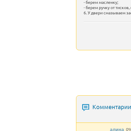
- берем масленку;
- берем ручку от тисков,
6. У двери смазываем з
Комментарии 
алина
0