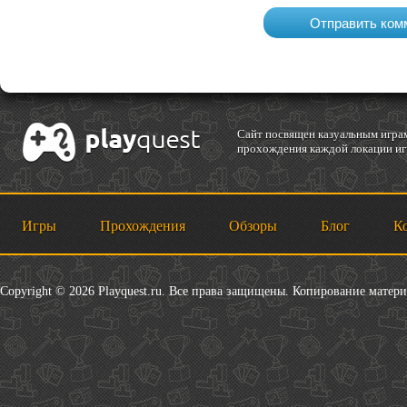
Cайт посвящен казуальным играм
прохождения каждой локации игр
Игры
Прохождения
Обзоры
Блог
К
Copyright © 2026 Playquest.ru. Все права защищены. Копирование матер