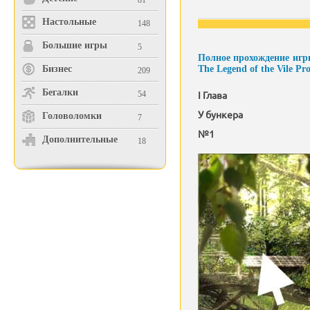
81
Настольные
148
Большие игры
5
Полное прохождение игр
Бизнес
The Legend of the Vile Pro
209
Бегалки
I Глава
54
У бункера
Головоломки
7
№1
Дополнительные
18