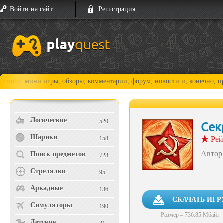
Войти на сайт:
Регистрация
ры, обзоры, комментарии, форум, новости и, конечно, прохождения!
Логические
520
Сек
Шарики
158
Рей
Автор
Поиск предметов
728
Стрелялки
95
Аркадные
136
СКАЧАТЬ ИГР
Симуляторы
190
Размер – 736.85 Мбайт
Детские