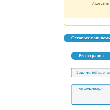
А где взять
Оставьте ваш ком
Регистрация