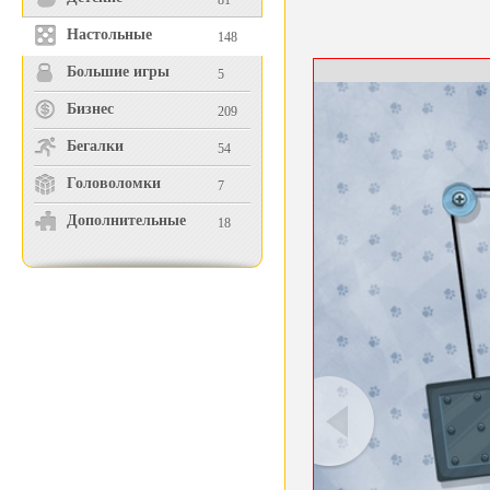
81
Настольные
148
Большие игры
5
Бизнес
209
Бегалки
54
Головоломки
7
Дополнительные
18