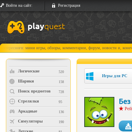
Войти на сайт:
Регистрация
ого: мини игры, обзоры, комментарии, форум, новости и, конечно, прох
Логические
520
Игры для PC
Шарики
158
Поиск предметов
728
Без
Стрелялки
95
Рей
Аркадные
136
Симуляторы
190
Детские