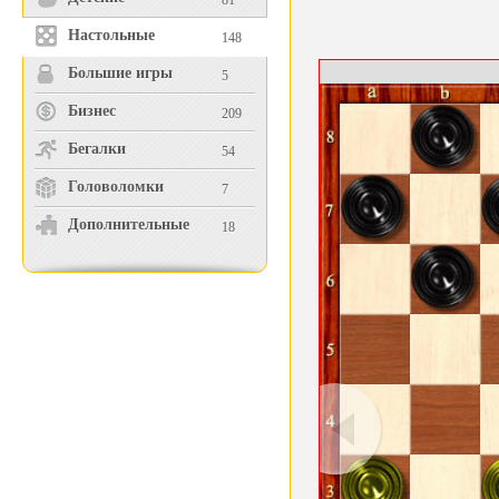
81
Настольные
148
Большие игры
5
Бизнес
209
Бегалки
54
Головоломки
7
Дополнительные
18