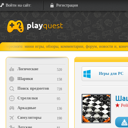
Войти на сайт:
Регистрация
го: мини игры, обзоры, комментарии, форум, новости и, конечно, прохо
Логические
520
Игры для PC
Шарики
158
Поиск предметов
728
Ша
Стрелялки
95
Рей
Аркадные
136
Симуляторы
190
Детские