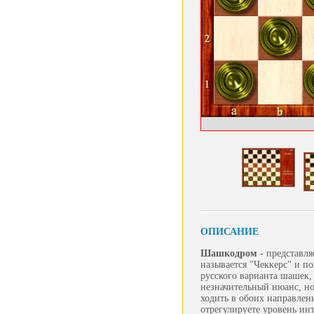
ОПИСАНИЕ
Шашкодром -
представл
называется "Чеккерс" и п
русского варианта шашек, 
незначительный нюанс, но
ходить в обоих направлени
отрегулируете уровень ин