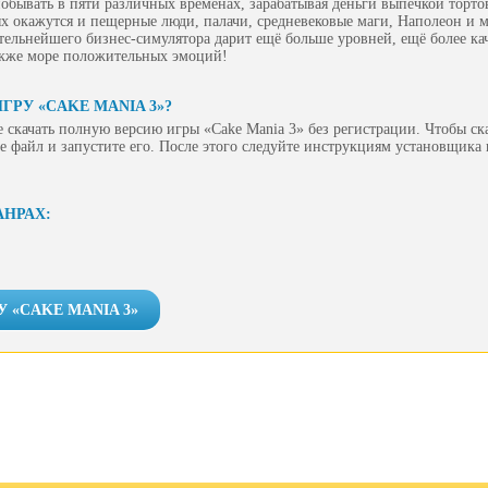
обывать в пяти различных временах, зарабатывая деньги выпечкой торто
ых окажутся и пещерные люди, палачи, средневековые маги, Наполеон и м
ательнейшего бизнес-симулятора дарит ещё больше уровней, ещё более к
акже море положительных эмоций!
ГРУ «CAKE MANIA 3»?
 скачать полную версию игры «Cake Mania 3» без регистрации. Чтобы ск
е файл и запустите его. После этого следуйте инструкциям установщика
АНРАХ:
У «CAKE MANIA 3»