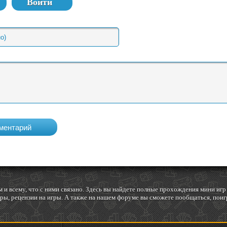
Войти
 и всему, что с ними связано. Здесь вы найдете полные прохождения мини и
ы, рецензии на игры. А также на нашем форуме вы сможете пообщаться, поигр