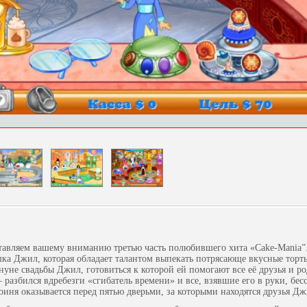
тавляем вашему вниманию третью часть полюбившего хита «Cake-Mania”
шка Джил, которая обладает талантом выпекать потрясающе вкусные торты
нуне свадьбы Джил, готовиться к которой ей помогают все её друзья и р
разбился вдребезги «сгибатель времени» и все, взявшие его в руки, бесс
роиня оказывается перед пятью дверьми, за которыми находятся друзья Дж