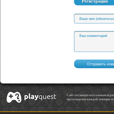
Регистрация
Cайт посвящен казуальным играм
прохождения каждой локации игр