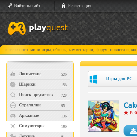
Войти на сайт:
Регистрация
сного: мини игры, обзоры, комментарии, форум, новости и, конечно, пр
Логические
520
Игры для PC
Шарики
158
Поиск предметов
728
Cak
Стрелялки
95
Рей
Аркадные
136
Симуляторы
190
Детские