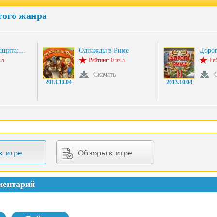
того жанра
защита:…
Однажды в Риме
Дорог
 5
Рейтинг: 0 из 5
Рей
Скачать
2013.10.04
2013.10.04
к игре
Обзоры к игре
ментарий