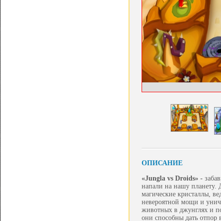
ОПИСАНИЕ
«
Jungla
vs
Droids» -
забав
напали на нашу планету. 
магические кристаллы, ве
невероятной мощи и уничт
животных в джунглях и по
они способны дать отпор 