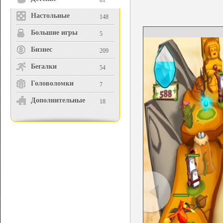
81
Настольные
148
Большие игры
5
Бизнес
209
Бегалки
54
Головоломки
7
Дополнительные
18