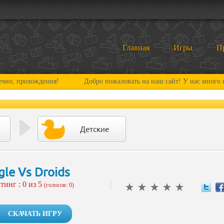
Главная
Игры
П
ождения!
Добро пожаловать на наш сайт! У нас много нового и и
Детские
gle Vs Droids
тинг :
0
из 5
(голосов: 0)
СКАЧАТЬ ИГРУ