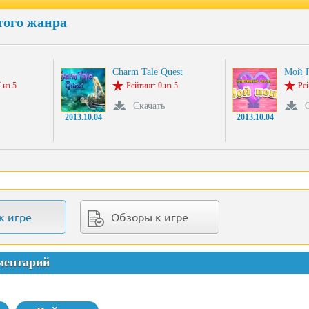
того жанра
Charm Tale Quest
Мой 
 из 5
Рейтинг: 0 из 5
Рей
Скачать
2013.10.04
2013.10.04
к игре
Обзоры к игре
ментарий