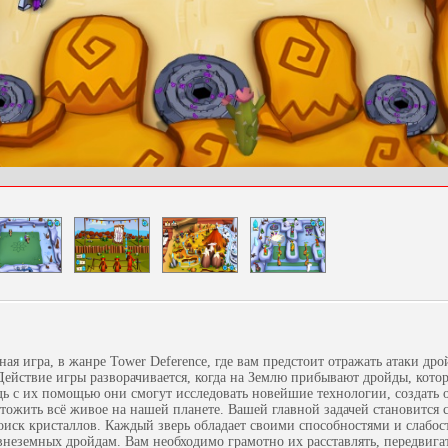
ная игра, в жанре Tower Deference, где вам предстоит отражать атаки дро
Действие игры разворачивается, когда на Землю прибывают дройды, кото
дь с их помощью они смогут исследовать новейшие технологии, создать
ожить всё живое на нашей планете. Вашей главной задачей становится с
иск кристаллов. Каждый зверь обладает своими способностями и слабос
внеземных дройдам. Вам необходимо грамотно их расставлять, передвигат