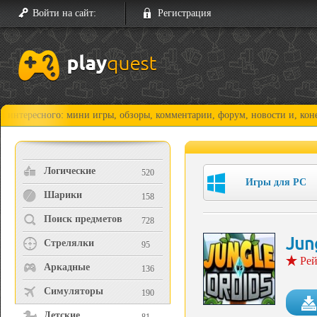
Войти на сайт:
Регистрация
ого: мини игры, обзоры, комментарии, форум, новости и, конечно, прох
Логические
520
Игры для PC
Шарики
158
Поиск предметов
728
Jun
Стрелялки
95
Рей
Аркадные
136
Симуляторы
190
Детские