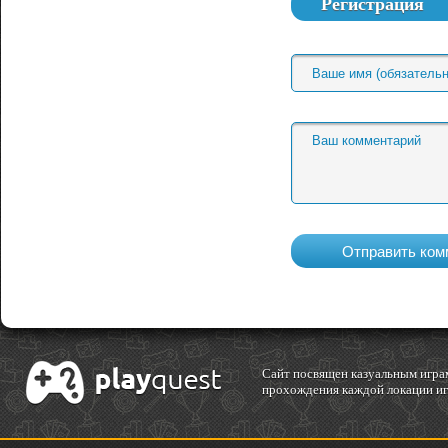
Регистрация
Cайт посвящен казуальным играм
прохождения каждой локации игр