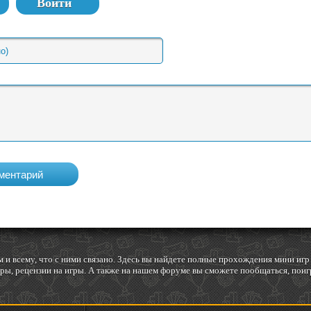
Войти
 и всему, что с ними связано. Здесь вы найдете полные прохождения мини и
ы, рецензии на игры. А также на нашем форуме вы сможете пообщаться, поигр