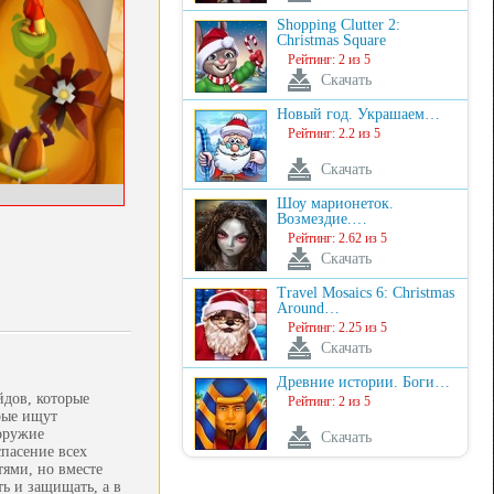
Shopping Clutter 2:
Christmas Square
Рейтинг: 2 из 5
Скачать
Новый год. Украшаем…
Рейтинг: 2.2 из 5
Скачать
Шоу марионеток.
Возмездие.…
Рейтинг: 2.62 из 5
Скачать
Travel Mosaics 6: Christmas
Around…
Рейтинг: 2.25 из 5
Скачать
Древние истории. Боги…
йдов, которые
Рейтинг: 2 из 5
рые ищут
 оружие
Скачать
пасение всех
тями, но вместе
ь и защищать, а в