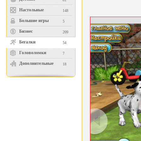
81
Настольные
148
Большие игры
5
Бизнес
209
Бегалки
54
Головоломки
7
Дополнительные
18