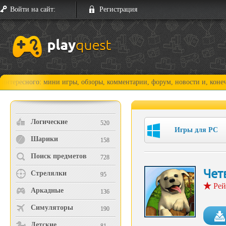
Войти на сайт:
Регистрация
ого: мини игры, обзоры, комментарии, форум, новости и, конечно, прох
Логические
520
Игры для PC
Шарики
158
Поиск предметов
728
Чет
Стрелялки
95
Рей
Аркадные
136
Симуляторы
190
Детские