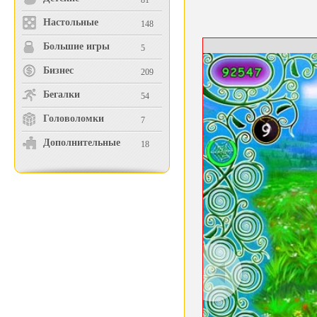
81
Настольные
148
Большие игры
5
Бизнес
209
Бегалки
54
Головоломки
7
Дополнительные
18