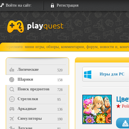
Войти на сайт:
Регистрация
ого: мини игры, обзоры, комментарии, форум, новости и, конечно, прох
Логические
520
Игры для PC
Шарики
158
Поиск предметов
728
Цве
Стрелялки
95
Рей
Аркадные
136
Симуляторы
190
Детские