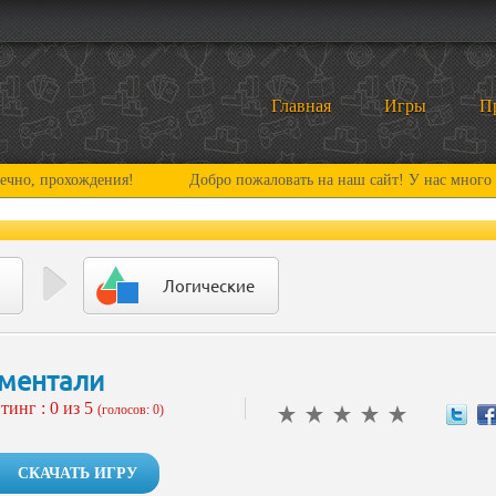
Главная
Игры
П
хождения!
Добро пожаловать на наш сайт! У нас много нового и 
Логические
ментали
тинг :
0
из 5
(голосов: 0)
СКАЧАТЬ ИГРУ