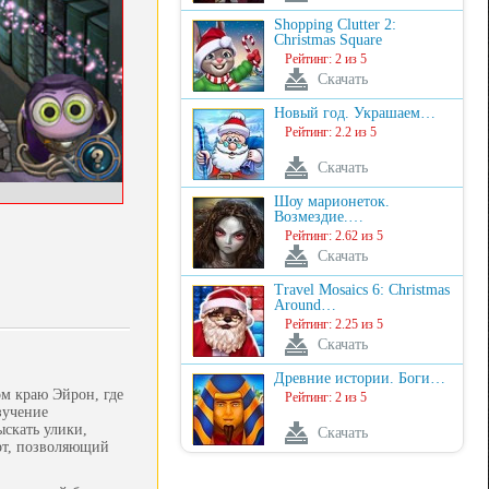
Shopping Clutter 2:
Christmas Square
Рейтинг: 2 из 5
Скачать
Новый год. Украшаем…
Рейтинг: 2.2 из 5
Скачать
Шоу марионеток.
Возмездие.…
Рейтинг: 2.62 из 5
Скачать
Travel Mosaics 6: Christmas
Around…
Рейтинг: 2.25 из 5
Скачать
Древние истории. Боги…
ом краю Эйрон, где
Рейтинг: 2 из 5
зучение
ыскать улики,
Скачать
орт, позволяющий