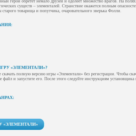
вный герой обретет немало друзей и одолеет множество врагов. На полях
гических существ – элементалей. Странствие окажется полным опасностей
ы старого товарища и попутчика, очаровательного зверька Фолли.
АНИЯ:
ИГРУ «ЭЛЕМЕНТАЛИ»?
 скачать полную версию игры «Элементали» без регистрации. Чтобы ска
е файл и запустите его. После этого следуйте инструкциям установщика
АНРАХ:
У «ЭЛЕМЕНТАЛИ»