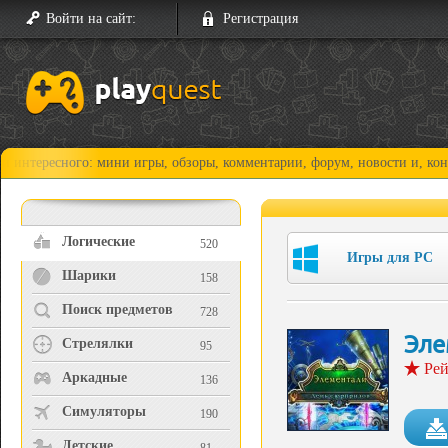
Войти на сайт:
Регистрация
ного: мини игры, обзоры, комментарии, форум, новости и, конечно, про
Логические
520
Игры для PC
Шарики
158
Поиск предметов
728
Эле
Стрелялки
95
Рей
Аркадные
136
Симуляторы
190
Детские