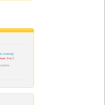
к солитер
тинг: 0 из 5
Скачать