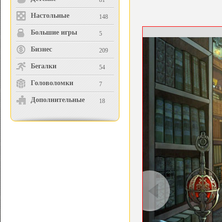
81
Настольные
148
Большие игры
5
Бизнес
209
Бегалки
54
Головоломки
7
Дополнительные
18