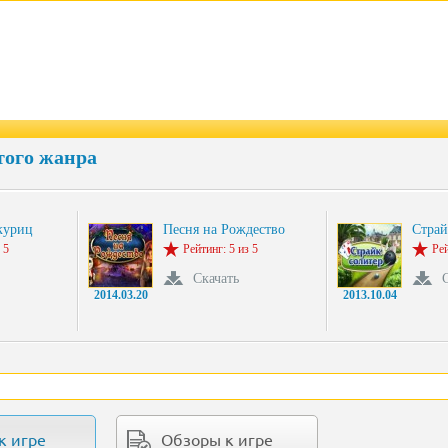
того жанра
куриц
Песня на Рождество
Страй
 5
Рейтинг: 5 из 5
Рей
Скачать
2014.03.20
2013.10.04
к игре
Обзоры к игре