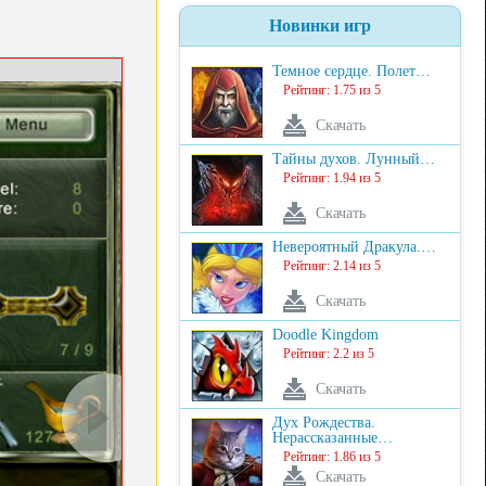
Новинки игр
Темное сердце. Полет…
Рейтинг: 1.75 из 5
Скачать
Тайны духов. Лунный…
Рейтинг: 1.94 из 5
Скачать
Невероятный Дракула.…
Рейтинг: 2.14 из 5
Скачать
Doodle Kingdom
Рейтинг: 2.2 из 5
Скачать
Дух Рождества.
Нерассказанные…
Рейтинг: 1.86 из 5
Скачать