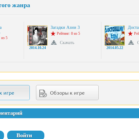
того жанра
а
Загадки Азии 3
Доста
…
Рейтинг: 0 из 5
Рей
 из 5
Скачать
2014.10.24
2014.05.22
к игре
Обзоры к игре
ментарий
Войти