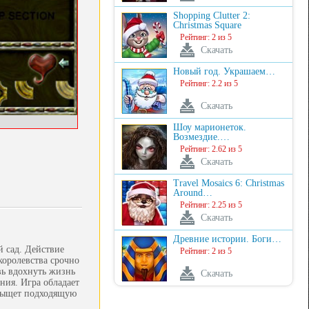
Shopping Clutter 2:
Christmas Square
Рейтинг: 2 из 5
Скачать
Новый год. Украшаем…
Рейтинг: 2.2 из 5
Скачать
Шоу марионеток.
Возмездие.…
Рейтинг: 2.62 из 5
Скачать
Travel Mosaics 6: Christmas
Around…
Рейтинг: 2.25 из 5
Скачать
Древние истории. Боги…
й сад. Действие
Рейтинг: 2 из 5
королевства срочно
вь вдохнуть жизнь
Скачать
ния. Игра обладает
одыщет подходящую