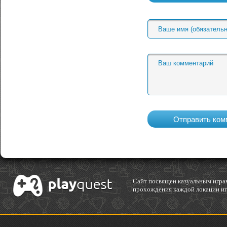
Cайт посвящен казуальным играм
прохождения каждой локации игр