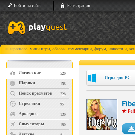
Войти на сайт:
Регистрация
есного: мини игры, обзоры, комментарии, форум, новости и, конечно, п
Логические
520
Игры для PC
Шарики
158
Поиск предметов
728
Fib
Стрелялки
95
Рей
Аркадные
136
Симуляторы
190
Детские