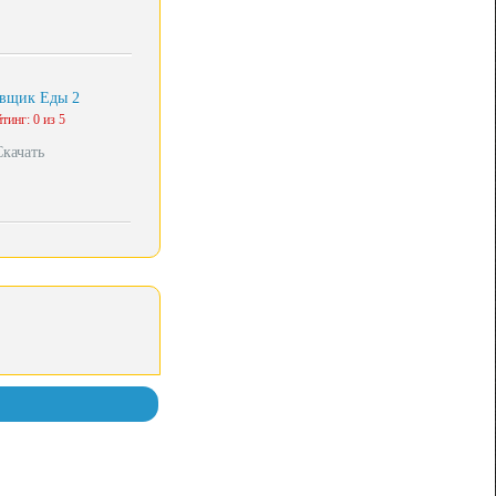
вщик Еды 2
тинг: 0 из 5
Скачать