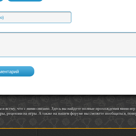
 и всему, что с ними связано. Здесь вы найдете полные прохождения мини и
ы, рецензии на игры. А также на нашем форуме вы сможете пообщаться, поигр