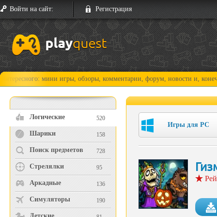
Войти на сайт:
Регистрация
ого: мини игры, обзоры, комментарии, форум, новости и, конечно, прох
Логические
520
Игры для PC
Шарики
158
Поиск предметов
728
Гиз
Стрелялки
95
Рей
Аркадные
136
Симуляторы
190
Детские