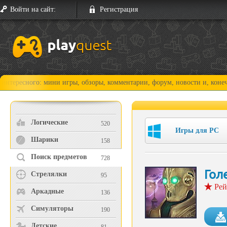
Войти на сайт:
Регистрация
го: мини игры, обзоры, комментарии, форум, новости и, конечно, прохо
Логические
520
Игры для PC
Шарики
158
Поиск предметов
728
Гол
Стрелялки
95
Рей
Аркадные
136
Симуляторы
190
Детские