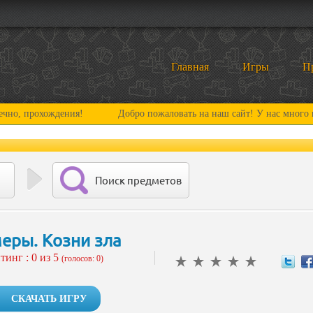
Главная
Игры
П
охождения!
Добро пожаловать на наш сайт! У нас много нового и 
Поиск предметов
еры. Козни зла
тинг :
0
из 5
(голосов: 0)
СКАЧАТЬ ИГРУ