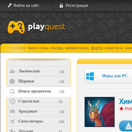
Войти на сайт:
Регистрация
сного: мини игры, обзоры, комментарии, форум, новости и, конечно, пр
Логические
520
Игры для PC
Шарики
158
Поиск предметов
728
Хим
Стрелялки
95
Рей
Аркадные
136
Симуляторы
190
Детские