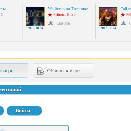
реты:…
Убийство на Титанике
Сайле
 5
Рейтинг: 0 из 5
Рей
Скачать
2013.10.04
2013.12.24
к игре
Обзоры к игре
ментарий
Войти