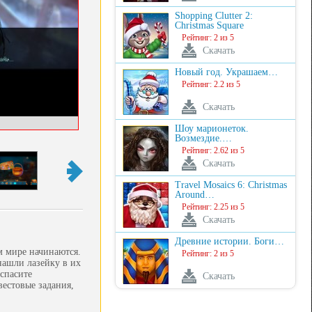
Shopping Clutter 2:
Christmas Square
Рейтинг: 2 из 5
Скачать
Новый год. Украшаем…
Рейтинг: 2.2 из 5
Скачать
Шоу марионеток.
Возмездие.…
Рейтинг: 2.62 из 5
Скачать
Travel Mosaics 6: Christmas
Around…
Рейтинг: 2.25 из 5
Скачать
Древние истории. Боги…
 мире начинаются.
Рейтинг: 2 из 5
нашли лазейку в их
спасите
Скачать
вестовые задания,