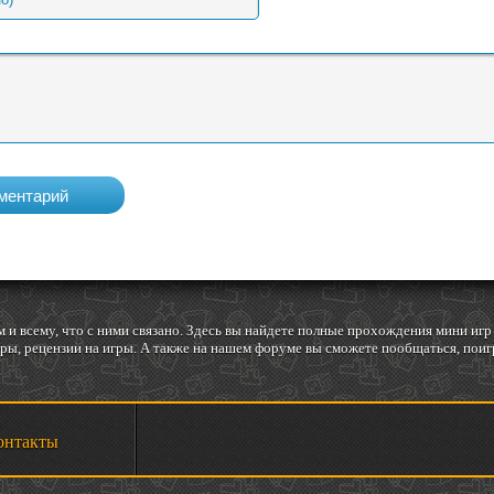
 и всему, что с ними связано. Здесь вы найдете полные прохождения мини и
ы, рецензии на игры. А также на нашем форуме вы сможете пообщаться, поигр
онтакты