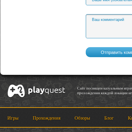
Cайт посвящен казуальным играм
прохождения каждой локации игр
Игры
Прохождения
Обзоры
Блог
К