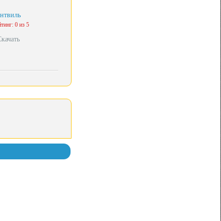
нтвиль
тинг: 0 из 5
Скачать