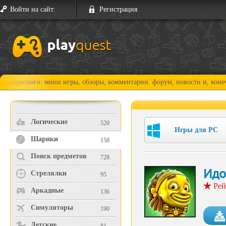
Войти на сайт:
Регистрация
ого: мини игры, обзоры, комментарии, форум, новости и, конечно, прох
Логические
520
Игры для PC
Шарики
158
Поиск предметов
728
Идо
Стрелялки
95
Рей
Аркадные
136
Симуляторы
190
Детские