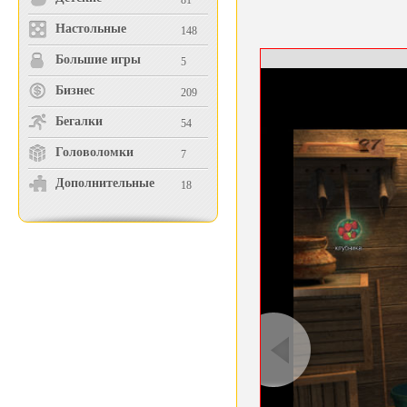
81
Настольные
148
Большие игры
5
Бизнес
209
Бегалки
54
Головоломки
7
Дополнительные
18