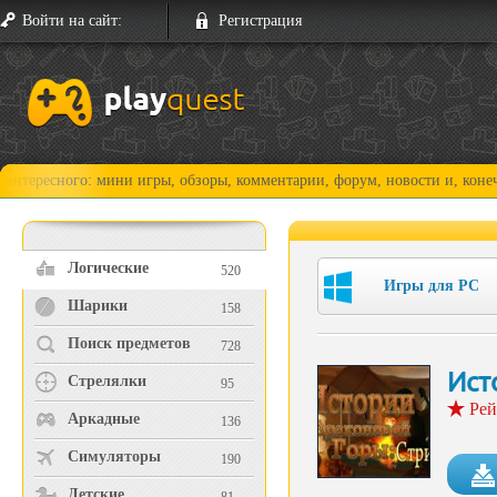
Войти на сайт:
Регистрация
ого: мини игры, обзоры, комментарии, форум, новости и, конечно, прох
Логические
520
Игры для PC
Шарики
158
Поиск предметов
728
Ист
Стрелялки
95
Рей
Аркадные
136
Симуляторы
190
Детские