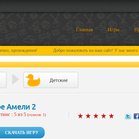
Главная
Игры
П
охождения!
Добро пожаловать на наш сайт! У нас много нового и 
Детские
е Амели 2
тинг :
5
из 5
(голосов: 1)
СКАЧАТЬ ИГРУ