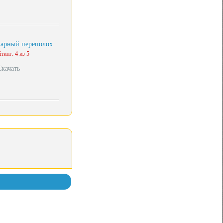
арный переполох
тинг: 4 из 5
Скачать