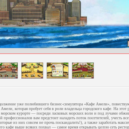
должение уже полюбившего бизнес-симулятора «Кафе Амели», повеств
мели, которая пробует себя в роли владельца городского кафе. На этот 
а морском курорте — посреди ласковых морских волн и под лучами обжи
й профессионалов вам предстоит наладить поток посетителей, учесть вс
оторые из них совсем не прочь поскандалить!), а также заработать макс
шего кафе выше всяких похвал — самое время открывать целую сеть ресто