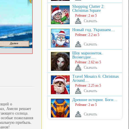
Shopping Clutter 2:
Christmas Square
Рейтинг: 2 из 5
Скачать
Новый год. Украшаем…
Рейтинг: 2.2 из 5
Скачать
Шоу марионеток.
Возмездие.…
Рейтинг: 2.62 из 5
Скачать
Travel Mosaics 6: Christmas
Around…
Рейтинг: 2.25 из 5
Скачать
Древние истории. Боги…
ующий о
Рейтинг: 2 из 5
раз, Амели решает
гающего солнца.
Скачать
е особые пожелания
имальную прибыль.
ранов!