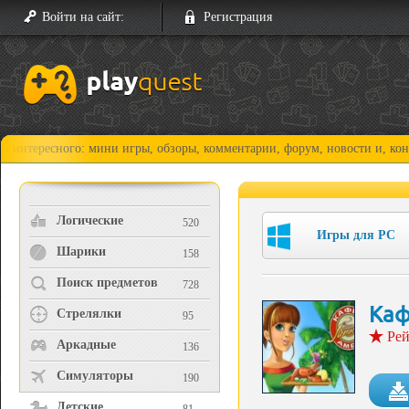
Войти на сайт:
Регистрация
сного: мини игры, обзоры, комментарии, форум, новости и, конечно, пр
Логические
520
Игры для PC
Шарики
158
Поиск предметов
728
Каф
Стрелялки
95
Рей
Аркадные
136
Симуляторы
190
Детские