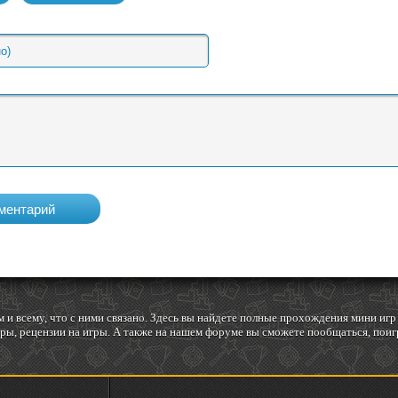
 и всему, что с ними связано. Здесь вы найдете полные прохождения мини и
ы, рецензии на игры. А также на нашем форуме вы сможете пообщаться, поигр