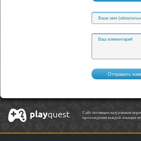
Cайт посвящен казуальным играм
прохождения каждой локации игр