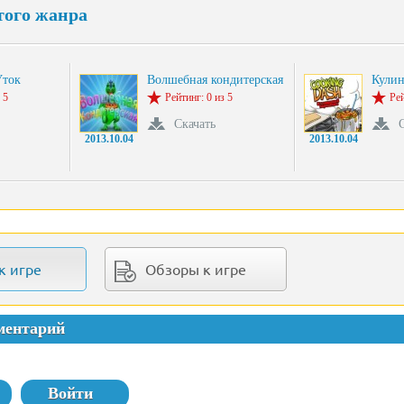
того жанра
Уток
Волшебная кондитерская
Кулин
 5
Рейтинг: 0 из 5
Рей
Скачать
2013.10.04
2013.10.04
к игре
Обзоры к игре
ментарий
Войти