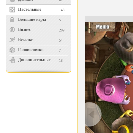
81
Настольные
148
Большие игры
5
Бизнес
209
Бегалки
54
Головоломки
7
Дополнительные
18