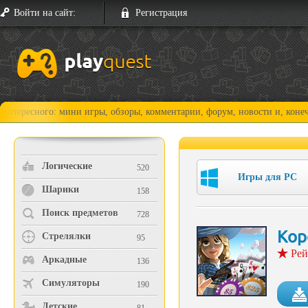
Войти на сайт:
Регистрация
го: мини игры, обзоры, комментарии, форум, новости и, конечно, прох
Логические
520
Игры для PC
Шарики
158
Поиск предметов
728
Кор
Стрелялки
95
Рей
Аркадные
136
Симуляторы
190
Детские