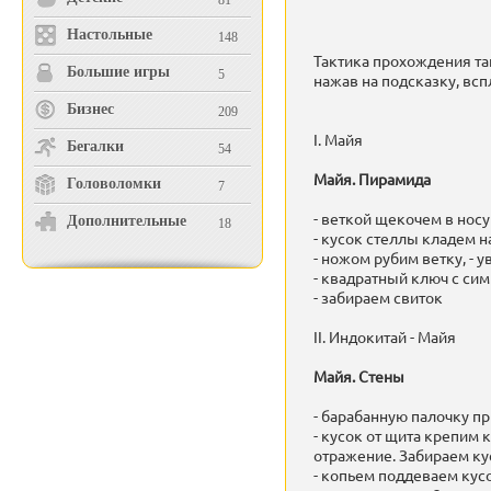
81
Настольные
148
Тактика прохождения та
Большие игры
5
нажав на подсказку, всп
Бизнес
209
I. Майя
Бегалки
54
Майя. Пирамида
Головоломки
7
- веткой щекочем в носу
Дополнительные
18
- кусок стеллы кладем н
- ножом рубим ветку, - 
- квадратный ключ с си
- забираем свиток
II. Индокитай - Майя
Майя. Стены
- барабанную палочку п
- кусок от щита крепим 
отражение. Забираем ку
- копьем поддеваем кусо