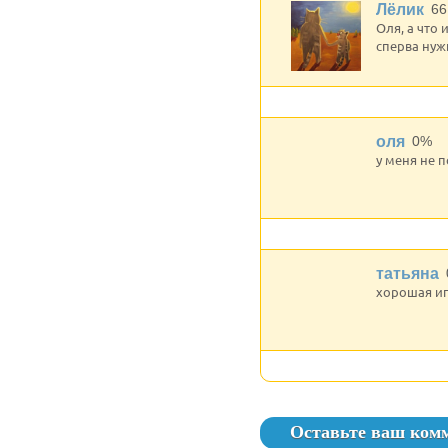
Лёлик
66
Оля, а что
сперва нуж
оля
0%
у меня не 
татьяна
хорошая и
Оставьте ваш ком