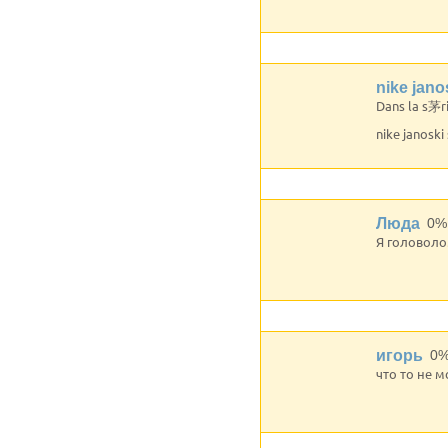
nike jano
Dans la s茅r
nike janoski
Люда
0%
Я головоло
игорь
0
что то не м