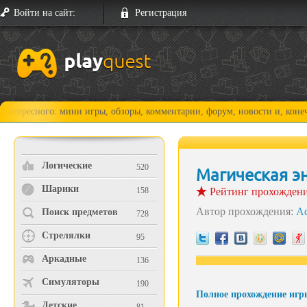
Войти на сайт:
Регистрация
го: мини игры, обзоры, комментарии, форум, новости и, конечно, прохо
Логические
520
Магическая э
Шарики
158
Рейтинг прохожден
Автор прохождения:
A
Поиск предметов
728
Стрелялки
95
Аркадные
136
Симуляторы
190
Полное прохождение игр
Детские