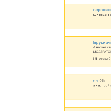
вероник
как играть 
Бруснич
А насчет с
МОДЕРАТО
! Я готова 
ян
0%
а как прой