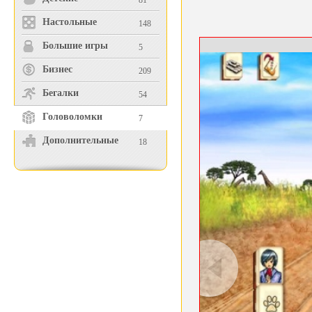
81
Настольные
148
Большие игры
5
Бизнес
209
Бегалки
54
Головоломки
7
Дополнительные
18