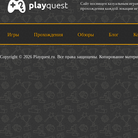
Cайт посвящен казуальным играм
прохождения каждой локации игр
Игры
Прохождения
Обзоры
Блог
К
Copyright © 2026 Playquest.ru. Все права защищены. Копирование матер