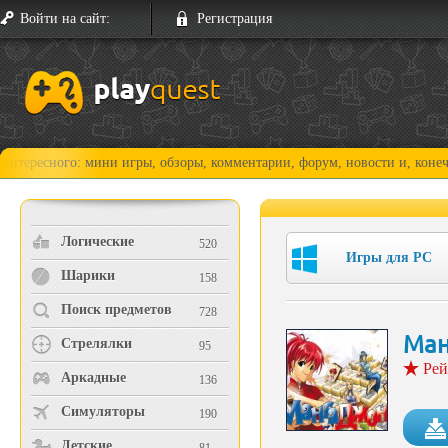
Войти на сайт:
Регистрация
го: мини игры, обзоры, комментарии, форум, новости и, конечно, прохо
Логические
520
Игры для PC
Шарики
158
Поиск предметов
728
Ман
Стрелялки
95
Рей
Аркадные
136
Симуляторы
190
Детские