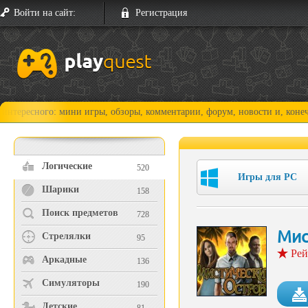
Войти на сайт:
Регистрация
го: мини игры, обзоры, комментарии, форум, новости и, конечно, прохо
Логические
520
Игры для PC
Шарики
158
Поиск предметов
728
Мис
Стрелялки
95
Рей
Аркадные
136
Симуляторы
190
Детские