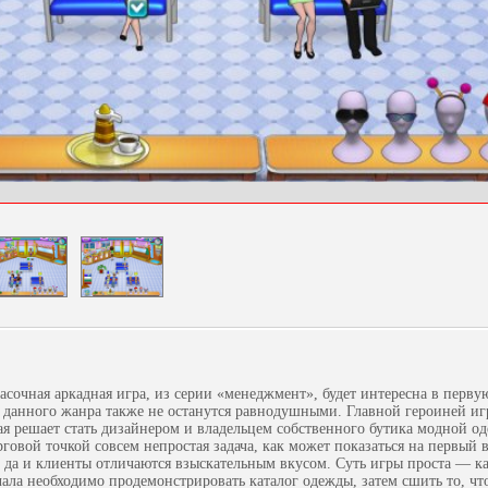
асочная аркадная игра, из серии «менеджмент», будет интересна в перву
 данного жанра также не останутся равнодушными. Главной героиней иг
я решает стать дизайнером и владельцем собственного бутика модной о
говой точкой совсем непростая задача, как может показаться на первый в
 да и клиенты отличаются взыскательным вкусом. Суть игры проста — 
ла необходимо продемонстрировать каталог одежды, затем сшить то, что