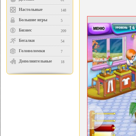
81
Настольные
148
Большие игры
5
Бизнес
209
Бегалки
54
Головоломки
7
Дополнительные
18