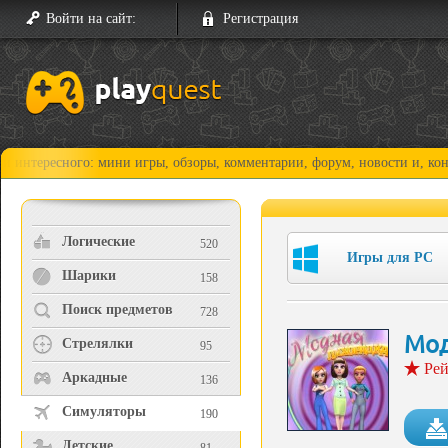
Войти на сайт:
Регистрация
ного: мини игры, обзоры, комментарии, форум, новости и, конечно, про
Логические
520
Игры для PC
Шарики
158
Поиск предметов
728
Мод
Стрелялки
95
Рей
Аркадные
136
Симуляторы
190
Детские