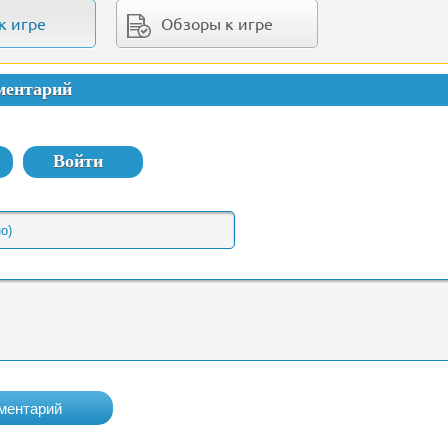
к игре
Обзоры к игре
ментарий
Войти