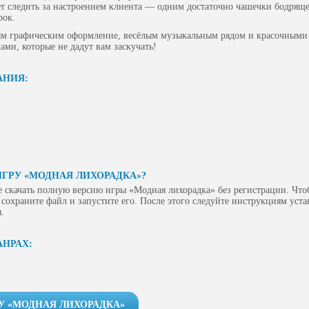
ует следить за настроением клиента — одним достаточно чашечки бодряще
рок.
ым графическим оформление, весёлым музыкальным рядом и красочными
и, которые не дадут вам заскучать!
АНИЯ:
ИГРУ «МОДНАЯ ЛИХОРАДКА»?
 скачать полную версию игры «Модная лихорадка» без регистрации. Чтоб
сохраните файл и запустите его. После этого следуйте инструкциям уст
.
АНРАХ:
У «МОДНАЯ ЛИХОРАДКА»