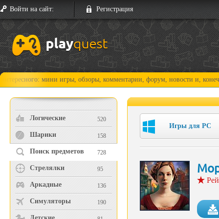
Войти на сайт:
Регистрация
го: мини игры, обзоры, комментарии, форум, новости и, конечно, прохо
Логические
520
Игры для PC
Шарики
158
Поиск предметов
728
Мор
Стрелялки
95
Рей
Аркадные
136
Симуляторы
190
Детские