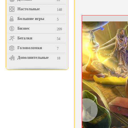
81
Настольные
148
Большие игры
5
Бизнес
209
Бегалки
54
Головоломки
7
Дополнительные
18