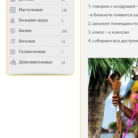
81
1. говорим с колдуньей 
Настольные
148
- в блокноте появится 
Большие игры
5
2. шезлонг помещаем по
Бизнес
3. кокос – к кокосам
209
4. собираем все доступ
Бегалки
54
Головоломки
7
Дополнительные
18