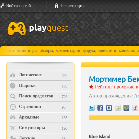
Войти на сайт:
Регистрация
гры, обзоры, комментарии, форум, новости и, конечно, прохождения!
Логические
520
Мортимер Бек
Шарики
158
Рейтинг прохожден
Автор прохождения:
A
Поиск предметов
728
Стрелялки
95
Аркадные
136
Симуляторы
190
Blue Island
Детские