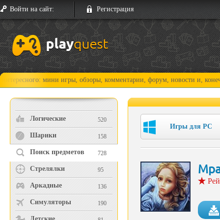
Войти на сайт:
Регистрация
ого: мини игры, обзоры, комментарии, форум, новости и, конечно, прох
Логические
520
Игры для PC
Шарики
158
Поиск предметов
728
Мра
Стрелялки
95
Рей
Аркадные
136
Симуляторы
190
Детские