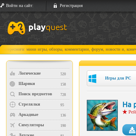
Войти на сайт:
Регистрация
ого: мини игры, обзоры, комментарии, форум, новости и, конечно, прох
Логические
520
Игры для PC
Шарики
158
Поиск предметов
728
На 
Стрелялки
95
Рей
Аркадные
136
Симуляторы
190
Детские