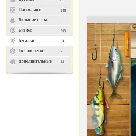
81
Настольные
148
Большие игры
5
Бизнес
209
Бегалки
54
Головоломки
7
Дополнительные
18