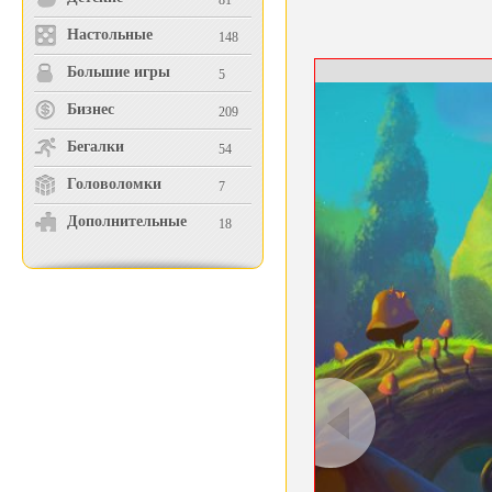
81
Настольные
148
Большие игры
5
Бизнес
209
Бегалки
54
Головоломки
7
Дополнительные
18