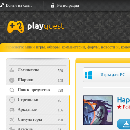
Войти на сайт:
Регистрация
ого: мини игры, обзоры, комментарии, форум, новости и, конечно, прох
Логические
520
Игры для PC
Шарики
158
Поиск предметов
728
Нар
Стрелялки
95
Рей
Аркадные
136
Симуляторы
190
Детские