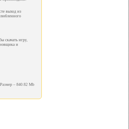
сте выход из
злюбленного
ы скачать игру,
ановщика и
Размер – 840.82 Mb