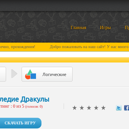
Главная
Игры
П
охождения!
Добро пожаловать на наш сайт! У нас много нового и 
Логические
ледие Дракулы
тинг :
0
из 5
(голосов: 0)
СКАЧАТЬ ИГРУ