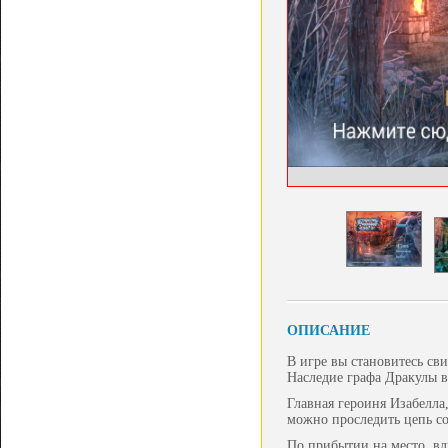
ОПИСАНИЕ
В игре вы становитесь св
Наследие графа Дракулы в
Главная героиня Изабелла
можно проследить цепь со
По прибытии на место, вл