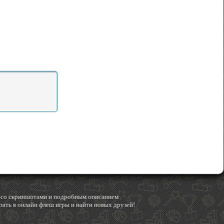
гр со скриншотами и подробным описанием
ать в онлайн флеш игры и найти новых друзей!