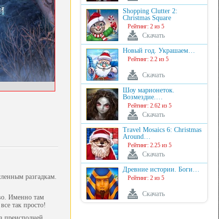
Shopping Clutter 2:
Christmas Square
Рейтинг: 2 из 5
Скачать
Новый год. Украшаем…
Рейтинг: 2.2 из 5
Скачать
Шоу марионеток.
Возмездие.…
Рейтинг: 2.62 из 5
Скачать
Travel Mosaics 6: Christmas
Around…
Рейтинг: 2.25 из 5
Скачать
Древние истории. Боги…
сленным разгадкам.
Рейтинг: 2 из 5
Скачать
во. Именно там
все так просто!
з преисподней.