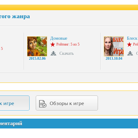
того жанра
Домовые
Блеск
Рейтинг: 5 из 5
Рей
 5
Скачать
2015.02.06
2013.10.04
к игре
Обзоры к игре
ментарий