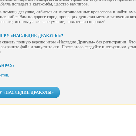
абелла попадает в катакомбы, царство вампиров.
 помощь девушке, отбиться от многочисленных кровососов и найти вме
опавшийся Вам по дороге город пропащих душ стал местом заточения во
пасите, используя все свое умение, ловкость и сноровку!
ИГРУ «НАСЛЕДИЕ ДРАКУЛЫ»?
 скачать полную версию игры «Наследие Дракулы» без регистрации. Чтоб
сохраните файл и запустите его. После этого следуйте инструкциям уст
.
АНРАХ:
етов,
У «НАСЛЕДИЕ ДРАКУЛЫ»