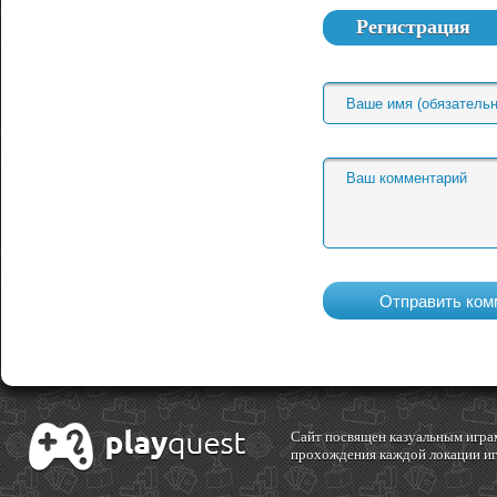
Регистрация
Cайт посвящен казуальным играм
прохождения каждой локации игр