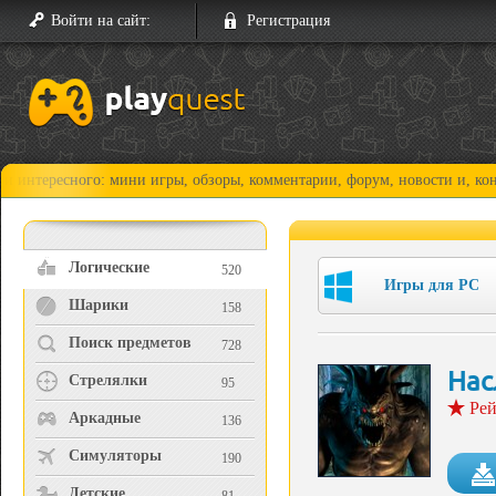
Войти на сайт:
Регистрация
сного: мини игры, обзоры, комментарии, форум, новости и, конечно, пр
Логические
520
Игры для PC
Шарики
158
Поиск предметов
728
Нас
Стрелялки
95
Рей
Аркадные
136
Симуляторы
190
Детские