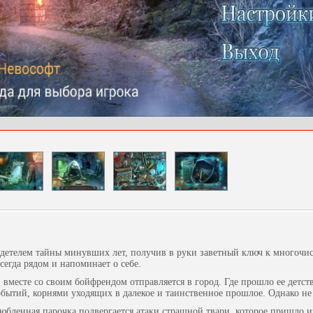
идетелем тайны минувших лет, получив в руки заветный ключ к многочи
сегда рядом и напоминает о себе.
, вместе со своим бойфрендом отправляется в город. Где прошло ее детст
бытий, корнями уходящих в далекое и таинственное прошлое. Однако не 
юбленная парочка подвергается атаки страшной твари, которое пришло и