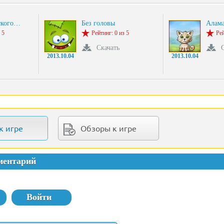
ского…
Без головы
Алам
 5
Рейтинг: 0 из 5
Рей
Скачать
2013.10.04
2013.10.04
к игре
Обзоры к игре
ментарий
Войти