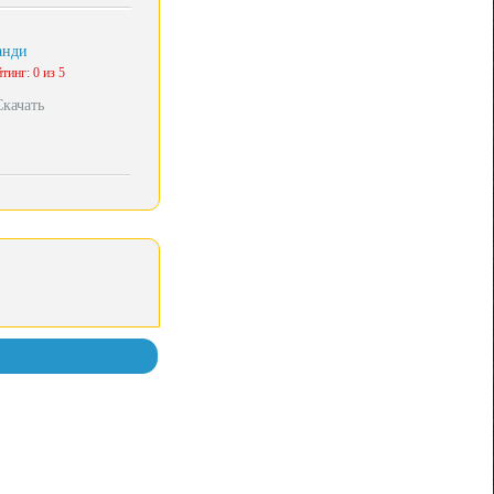
анди
тинг: 0 из 5
Скачать