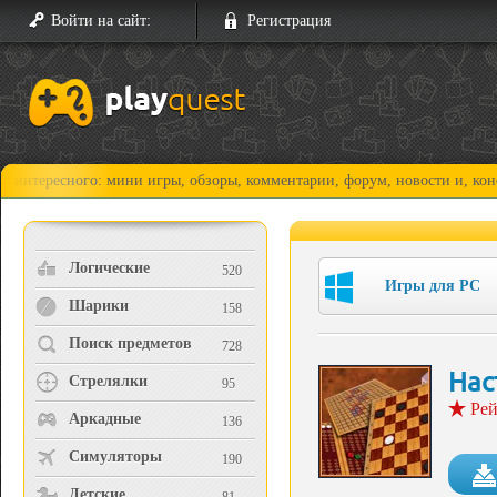
Войти на сайт:
Регистрация
ого: мини игры, обзоры, комментарии, форум, новости и, конечно, прох
Логические
520
Игры для PC
Шарики
158
Поиск предметов
728
Нас
Стрелялки
95
Рей
Аркадные
136
Симуляторы
190
Детские