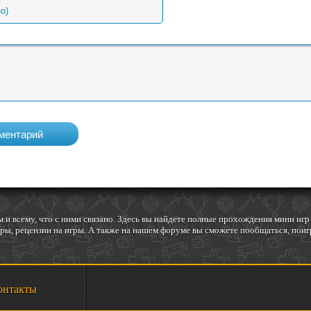
 и всему, что с ними связано. Здесь вы найдете полные прохождения мини и
ы, рецензии на игры. А также на нашем форуме вы сможете пообщаться, поигр
онтакты