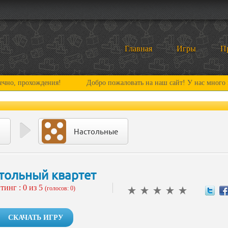
Главная
Игры
П
ождения!
Добро пожаловать на наш сайт! У нас много нового и и
Настольные
тольный квартет
тинг :
0
из 5
(голосов: 0)
СКАЧАТЬ ИГРУ