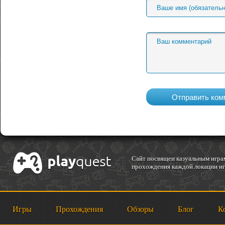
Cайт посвящен казуальным играм
прохождения каждой локации игр
Игры
Прохождения
Обзоры
Блог
К