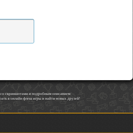
гр со скриншотами и подробным описанием
ать в онлайн флеш игры и найти новых друзей!