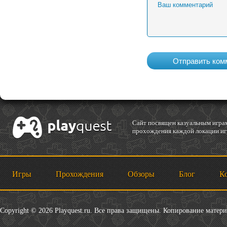
Cайт посвящен казуальным играм
прохождения каждой локации игр
Игры
Прохождения
Обзоры
Блог
К
Copyright © 2026 Playquest.ru. Все права защищены. Копирование матер