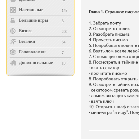
81
Настольные
148
Глава 1. Странное письм
Большие игры
5
1. Забрать почту
2. Осмотреть столик
Бизнес
209
3. Разобрать письма.
4. Прочесть письмо
Бегалки
54
5. Попробовать поднять
6. Взять лом возле лево
Головоломки
7
7. С помощью лома откр
8. Посмотреть в тайнике
Дополнительные
18
- взять секатор
- прочитать письмо
8. Попробовать открыть
9. Осмотреть тайник воз
- секатором срезать роз
- ломом вытащить каме
- взять ключ
10. Открыть шкаф и загл
- мини-игра "я ищу". По