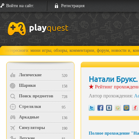
Войти на сайт:
Регистрация
ного: мини игры, обзоры, комментарии, форум, новости и, конечно, пр
Логические
520
Натали Брукс
Шарики
158
Рейтинг прохожден
Автор прохождения:
A
Поиск предметов
728
Стрелялки
95
Аркадные
136
Симуляторы
190
Полное прохождение "На
Детские