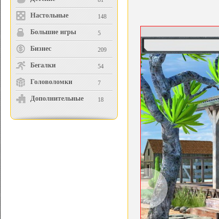
81
Настольные
148
Большие игры
5
Бизнес
209
Бегалки
54
Головоломки
7
Дополнительные
18