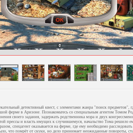
екательный детективный квест, с элементами жанра "поиск предметов", г
ьшой ферме в Аризоне. Познакомьтесь со специальным агентом Томом Р
нения своего задания, задержать родственника мэра и двух конгрессмено
ой прессы и власть имущих к случившемуся, начальство Тома решило ему
разом, спецагент оказывается на ферме, где ему необходимо расследовать
ло, что помрёт от скуки, но дело принимает неожиданные повороты, ст