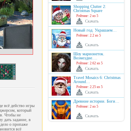
Shopping Clutter 2:
Christmas Square
Рейтинг: 2 из 5
Скачать
Новый год. Украшаем…
Рейтинг: 2.2 из 5
Скачать
Шоу марионеток.
Возмездие.…
Рейтинг: 2.62 из 5
Скачать
Travel Mosaics 6: Christmas
Around…
Рейтинг: 2.25 из 5
Скачать
Древние истории. Боги…
де всё действо игры
Рейтинг: 2 из 5
оджерсом, который
в. Чтобы не
Скачать
 дать задание, в
 дело о пропаже
ановится всё