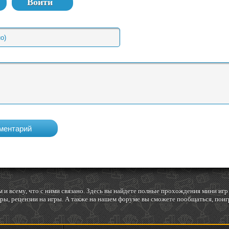
Войти
 и всему, что с ними связано. Здесь вы найдете полные прохождения мини и
ы, рецензии на игры. А также на нашем форуме вы сможете пообщаться, поигр