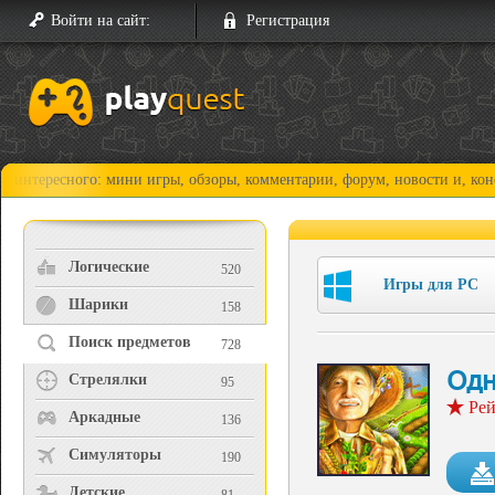
Войти на сайт:
Регистрация
ного: мини игры, обзоры, комментарии, форум, новости и, конечно, про
Логические
520
Игры для PC
Шарики
158
Поиск предметов
728
Одн
Стрелялки
95
Рей
Аркадные
136
Симуляторы
190
Детские