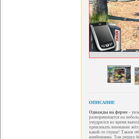
ОПИСАНИЕ
Однажды на ферме -
увл
разворачивается на небол
умудрился во время выпол
привлекать внимание жёлт
какой-то глуши! Таким об
комбикорма. Том решил бы