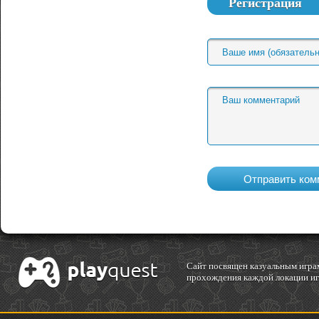
Регистрация
Cайт посвящен казуальным играм
прохождения каждой локации игр