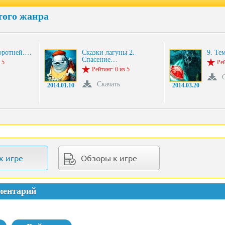
того жанра
оротней.…
Сказки лагуны 2.
9. Те
Спасение…
 5
Рей
Рейтинг: 0 из 5
Скачать
2014.01.10
2014.03.20
к игре
Обзоры к игре
ментарий