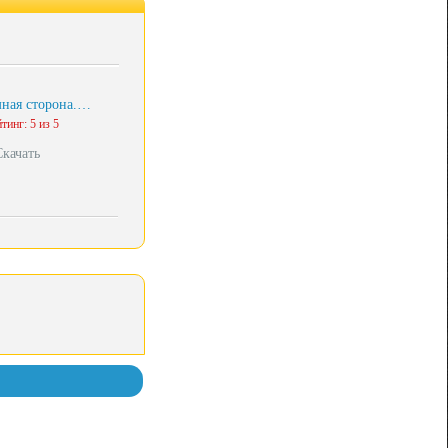
мная сторона.…
тинг: 5 из 5
Скачать