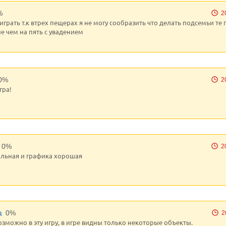
%
2
 играть т.к втрех пещерах я не могу сообразить что делать подсемьи те 
е чем на пять с увадением
0%
2
гра!
0%
2
льная и графика хорошая
а
0%
2
озможно в эту игру, в игре видны только некоторые объекты.