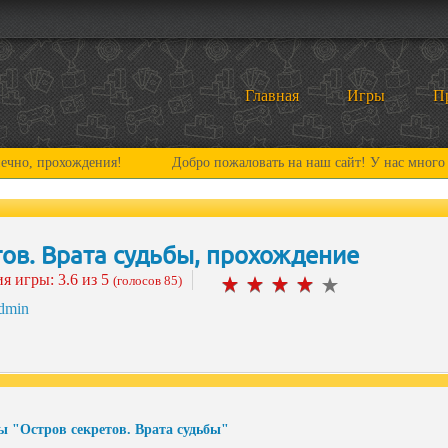
Главная
Игры
П
рохождения!
Добро пожаловать на наш сайт! У нас много нового 
ов. Врата судьбы, прохождение
ия игры:
3.6
из 5
(голосов 85)
dmin
ы "Остров секретов. Врата судьбы"