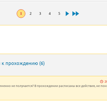
1
2
3
4
5
 к прохождению (6)
2
 именно не получается? В прохождении расписаны все действия, не пом