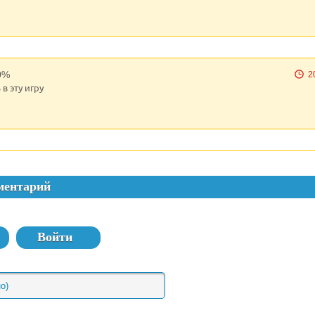
0%
2
 в эту игру
ментарий
Войти