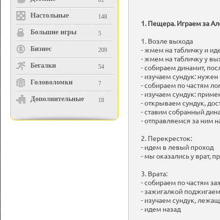
81
Настольные
148
1. Пещера. Играем за Ал
Большие игры
5
1. Возле выхода
Бизнес
- жмем на табличку и и
209
- жмем на табличку у вы
Бегалки
- собираем динамит, пос
54
- изучаем сундук: нужен
Головоломки
7
- собираем по частям ло
- изучаем сундук: приме
Дополнительные
18
- открываем сундук, до
- ставим собранный дин
- отправляемся за ним н
2. Перекресток:
- идем в левый проход
- мы оказались у врат, п
3. Врата:
- собираем по частям з
- зажигалкой поджигаем
- изучаем сундук, лежа
- идем назад