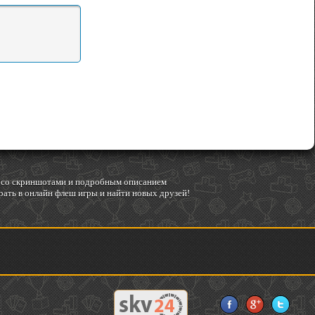
гр со скриншотами и подробным описанием
ать в онлайн флеш игры и найти новых друзей!