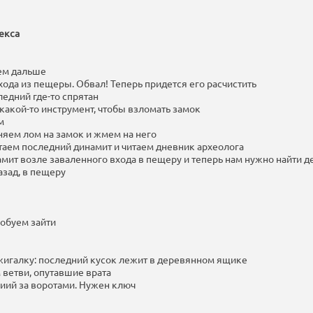
екса
дем дальше
хода из пещеры. Обвал! Теперь придется его расчистить
ледний где-то спрятан
 какой-то инструмент, чтобы взломать замок
м
няем лом на замок и жмем на него
стаем последний динамит и читаем дневник археолога
амит возле заваленного входа в пещеру и теперь нам нужно найти д
азад, в пещеру
робуем зайти
ажигалку: последний кусок лежит в деревянном ящике
 ветви, опутавшие врата
щиий за воротами. Нужен ключ