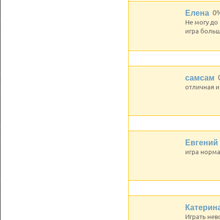
Елена
0
Не могу до
игра больш
самсам
отличная и
Евгений
игра норма
Катерин
Играть нев