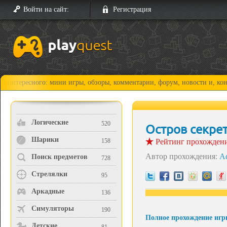
Войти на сайт:
Регистрация
есного: мини игры, обзоры, комментарии, форум, новости и, конечно, п
Логические
520
Остров секрет
Шарики
158
Рейтинг прохожден
Автор прохождения:
A
Поиск предметов
728
Стрелялки
95
Аркадные
136
Симуляторы
190
Полное прохождение игр
Детские