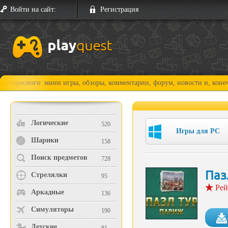
Войти на сайт:
Регистрация
ого: мини игры, обзоры, комментарии, форум, новости и, конечно, прох
Логические
520
Игры для PC
Шарики
158
Поиск предметов
728
Паз
Стрелялки
95
Рей
Аркадные
136
Симуляторы
190
Детские