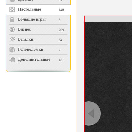
81
Настольные
148
Большие игры
5
Бизнес
209
Бегалки
54
Головоломки
7
Дополнительные
18