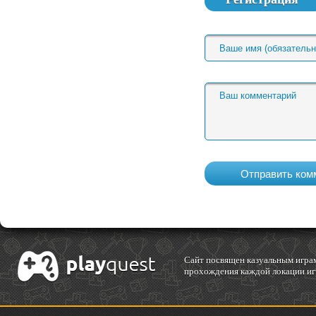
Cайт посвящен казуальным играм
прохождения каждой локации игр