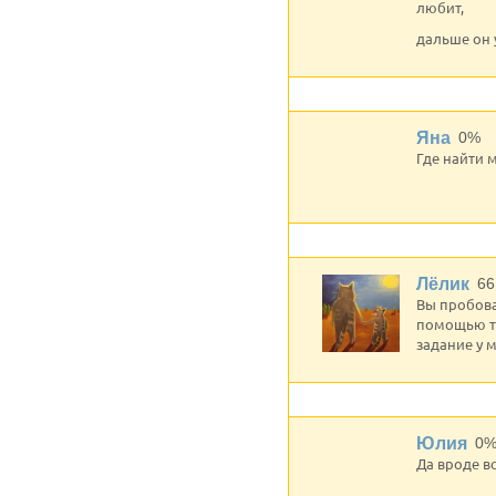
любит,
дальше он 
Яна
0%
Где найти м
Лёлик
66
Вы пробова
помощью тр
задание у 
Юлия
0
Да вроде вс