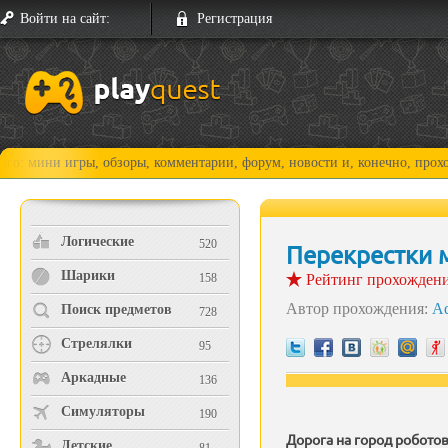
Войти на сайт:
Регистрация
 обзоры, комментарии, форум, новости и, конечно, прохождения!
Логические
520
Перекрестки 
Шарики
158
Рейтинг прохожден
Автор прохождения:
A
Поиск предметов
728
Стрелялки
95
Аркадные
136
Симуляторы
190
Дорога на город роботов
Детские