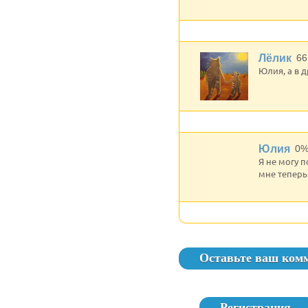
Лёлик
66
Юлия, а в д
Юлия
0
Я не могу 
мне теперь
Оставьте ваш ком
Регистрация