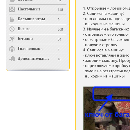
81
1. Открываем ломиком
Настольные
148
2. Садимся в машину:
- под левым солнцезащ
Большие игры
5
- выходим из машины
3. Изучаем ее багажник:
Бизнес
209
- открываем его только
Бегалки
- осматриваем багажник
54
- получим стрелку
Головоломки
4. Садимся в машину:
7
- ключ вставляем в зам
Дополнительные
18
- заводим машину. Пробу
- переключаем коробку 
- жмем на газ (третья пе
- выходим из машины