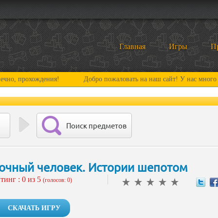
Главная
Игры
П
хождения!
Добро пожаловать на наш сайт! У нас много нового и 
Поиск предметов
очный человек. Истории шепотом
тинг :
0
из 5
(голосов: 0)
СКАЧАТЬ ИГРУ