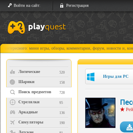
Войти на сайт:
Регистрация
ного: мини игры, обзоры, комментарии, форум, новости и, конечно, про
Логические
520
Игры для PC
Шарики
158
Поиск предметов
728
Пес
Стрелялки
95
Рей
Аркадные
136
Симуляторы
190
Детские