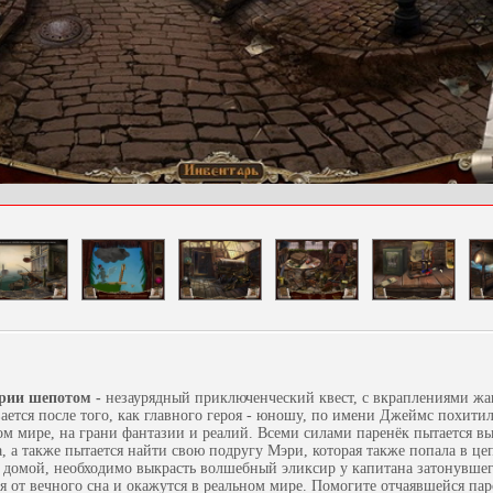
ории шепотом -
незаурядный приключенческий квест, с вкраплениями жа
ается после того, как главного героя - юношу, по имени Джеймс похити
ом мире, на грани фантазии и реалий. Всеми силами паренёк пытается вы
, а также пытается найти свою подругу Мэри, которая также попала в це
я домой, необходимо выкрасть волшебный эликсир у капитана затонувшего
 от вечного сна и окажутся в реальном мире. Помогите отчаявшейся пар