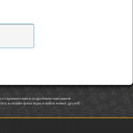
гр со скриншотами и подробным описанием
ать в онлайн флеш игры и найти новых друзей!