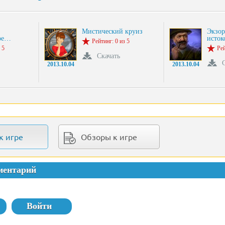
.
Мистический круиз
Экзор
ое…
исто
Рейтинг: 0 из 5
 5
Рей
Скачать
2013.10.04
2013.10.04
к игре
Обзоры к игре
ментарий
Войти