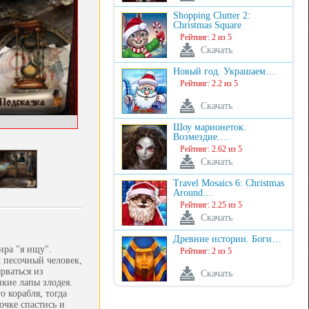
Shopping Clutter 2:
Christmas Square
Рейтинг: 2 из 5
Скачать
Новый год. Украшаем…
Рейтинг: 2.2 из 5
Скачать
Шоу марионеток.
Возмездие.…
Рейтинг: 2.62 из 5
Скачать
Travel Mosaics 6: Christmas
Around…
Рейтинг: 2.25 из 5
Скачать
Древние истории. Боги…
нра "я ищу".
Рейтинг: 2 из 5
л песочный человек,
рваться из
Скачать
пкие лапы злодея.
 корабля, тогда
очке спастись и