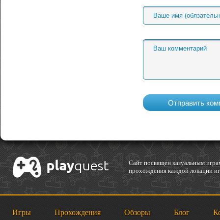
Cайт посвящен казуальным играм
прохождения каждой локации игр
Игры
Прохождения
Обзоры
Блог
К