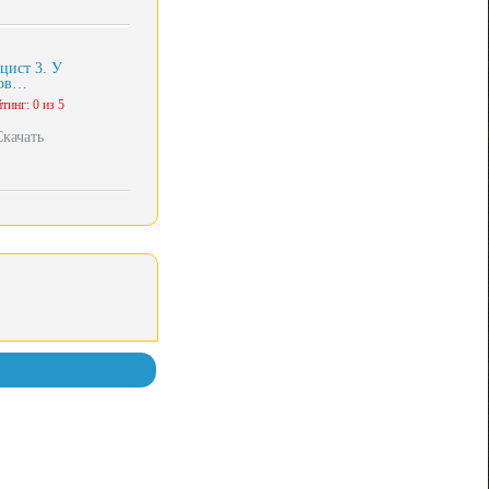
цист 3. У
ков…
тинг: 0 из 5
Скачать