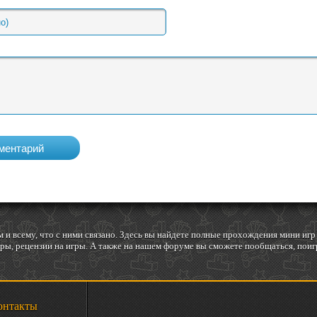
 и всему, что с ними связано. Здесь вы найдете полные прохождения мини и
ы, рецензии на игры. А также на нашем форуме вы сможете пообщаться, поигр
онтакты