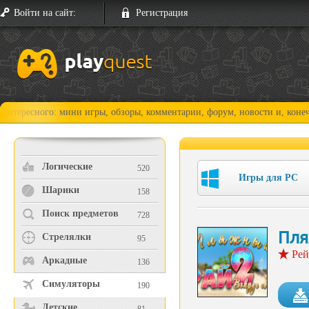
Войти на сайт:
Регистрация
о: мини игры, обзоры, комментарии, форум, новости и, конечно, прохож
Логические
520
Игры для PC
Шарики
158
Поиск предметов
728
Пля
Стрелялки
95
Рей
Аркадные
136
Симуляторы
190
Детские