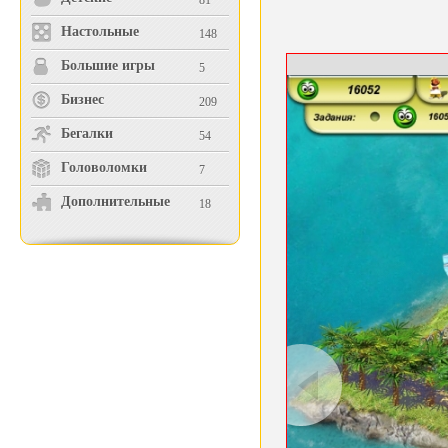
81
Настольные
148
Большие игры
5
Бизнес
209
Бегалки
54
Головоломки
7
Дополнительные
18