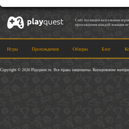
Cайт посвящен казуальным играм
прохождения каждой локации игр
Игры
Прохождения
Обзоры
Блог
К
Copyright © 2026 Playquest.ru. Все права защищены. Копирование матер