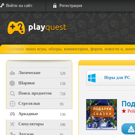
Войти на сайт:
Регистрация
го: мини игры, обзоры, комментарии, форум, новости и, конечно, прохо
Логические
520
Игры для PC
Шарики
158
Поиск предметов
728
Под
Стрелялки
95
Рей
Аркадные
136
Симуляторы
190
Детские