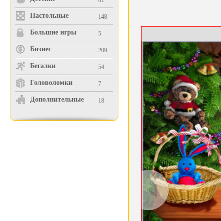
81
Настольные
148
Большие игры
5
Бизнес
209
Бегалки
54
Головоломки
7
Дополнительные
18