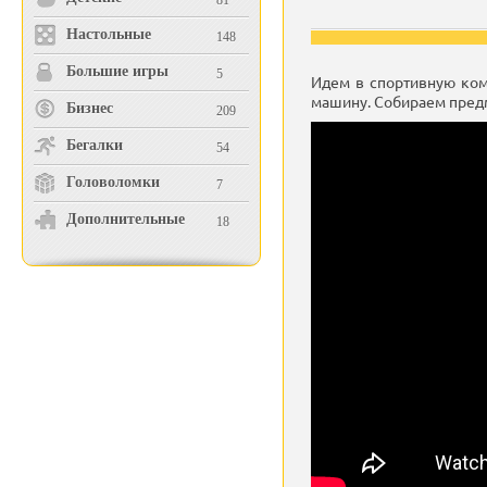
81
Настольные
148
Большие игры
5
Идем в спортивную ком
машину. Собираем предм
Бизнес
209
Бегалки
54
Головоломки
7
Дополнительные
18