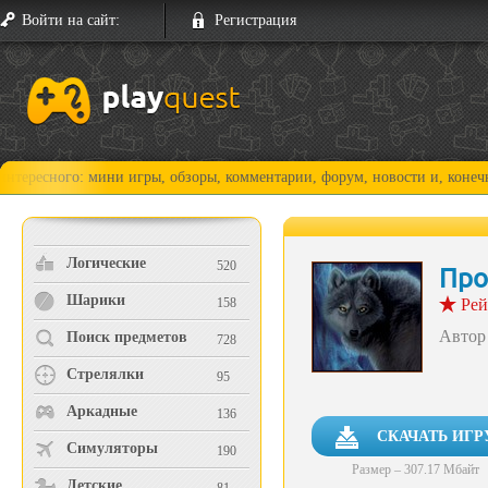
Войти на сайт:
Регистрация
 мини игры, обзоры, комментарии, форум, новости и, конечно, прохожде
Логические
520
Про
Шарики
158
Рей
Автор
Поиск предметов
728
Стрелялки
95
Аркадные
136
СКАЧАТЬ ИГР
Симуляторы
190
Размер – 307.17 Мбайт
Детские