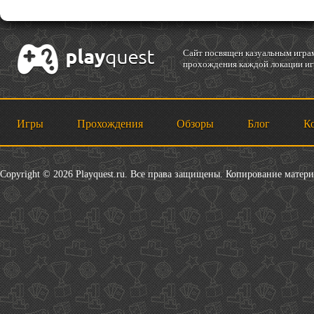
Cайт посвящен казуальным играм
прохождения каждой локации игр
Игры
Прохождения
Обзоры
Блог
К
Copyright © 2026 Playquest.ru. Все права защищены. Копирование матер