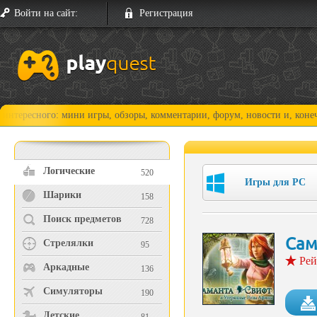
Войти на сайт:
Регистрация
ого: мини игры, обзоры, комментарии, форум, новости и, конечно, прох
Логические
520
Игры для PC
Шарики
158
Поиск предметов
728
Сам
Стрелялки
95
Рей
Аркадные
136
Симуляторы
190
Детские