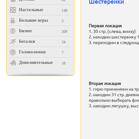
Шестеренки
81
Настольные
148
Большие игры
5
Первая локация
1. 30 стр. (слева, внизу)
Бизнес
209
2. находим шестеренку 1
Бегалки
3. переходим в следую
54
Головоломки
7
Дополнительные
18
Вторая локация
1. гирю применяем на тр
2. находим 31 стр. днев
правильно выбирать фиг
3. находим лягушку, вы