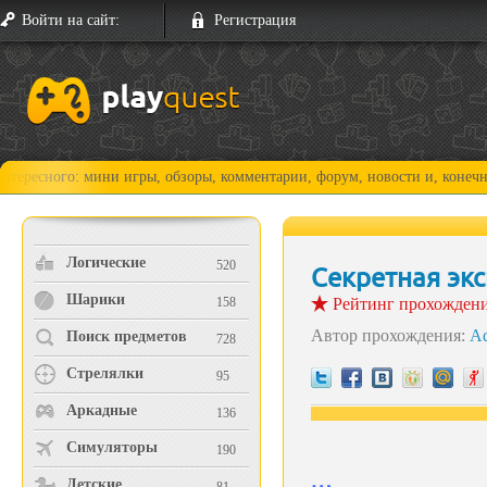
Войти на сайт:
Регистрация
 мини игры, обзоры, комментарии, форум, новости и, конечно, прохожде
Логические
520
Секретная эк
Шарики
158
Рейтинг прохожден
Автор прохождения:
A
Поиск предметов
728
Стрелялки
95
Аркадные
136
Симуляторы
190
Детские