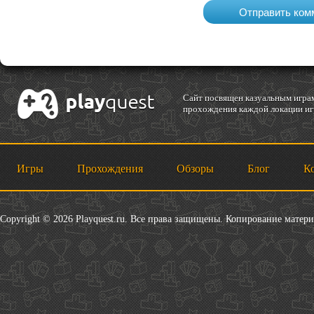
Cайт посвящен казуальным играм
прохождения каждой локации игр
Игры
Прохождения
Обзоры
Блог
К
Copyright © 2026 Playquest.ru. Все права защищены. Копирование матер