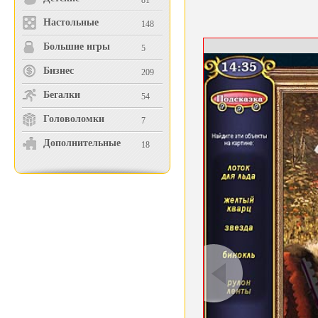
81
Настольные
148
Большие игры
5
Бизнес
209
Бегалки
54
Головоломки
7
Дополнительные
18