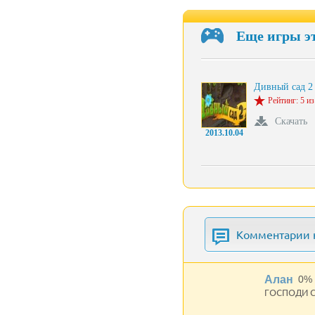
Еще игры э
Дивный сад 2
Рейтинг: 5 из
Скачать
2013.10.04
Комментарии к
Алан
0%
ГОСПОДИ 