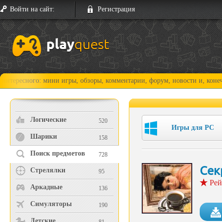
Войти на сайт:
Регистрация
го: мини игры, обзоры, комментарии, форум, новости и, конечно, прохо
Логические
520
Игры для PC
Шарики
158
Поиск предметов
728
Сек
Стрелялки
95
Рей
Аркадные
136
Симуляторы
190
Детские