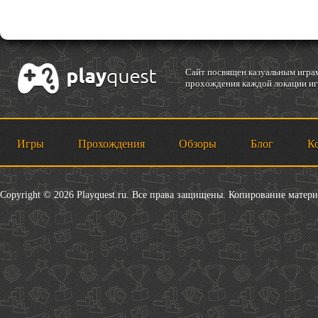
Cайт посвящен казуальным играм
прохождения каждой локации игр
Игры
Прохождения
Обзоры
Блог
К
Copyright © 2026 Playquest.ru. Все права защищены. Копирование матер