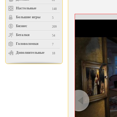
81
Настольные
148
Большие игры
5
Бизнес
209
Бегалки
54
Головоломки
7
Дополнительные
18