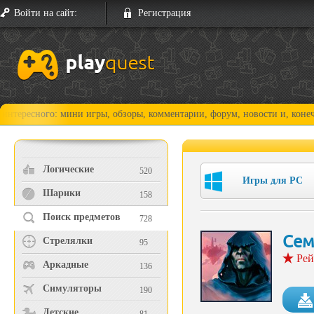
Войти на сайт:
Регистрация
ого: мини игры, обзоры, комментарии, форум, новости и, конечно, прох
Логические
520
Игры для PC
Шарики
158
Поиск предметов
728
Сем
Стрелялки
95
Рей
Аркадные
136
Симуляторы
190
Детские