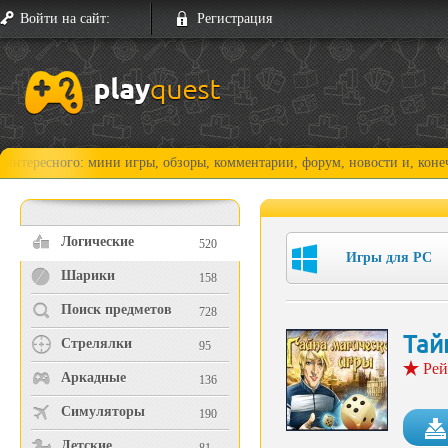
Войти на сайт:
Регистрация
го: мини игры, обзоры, комментарии, форум, новости и, конечно, прохо
Логические
520
Игры для PC
Шарики
158
Поиск предметов
728
Тай
Стрелялки
95
Рей
Аркадные
136
Симуляторы
190
Детские