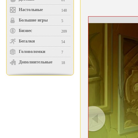
81
Настольные
148
Большие игры
5
Бизнес
209
Бегалки
54
Головоломки
7
Дополнительные
18