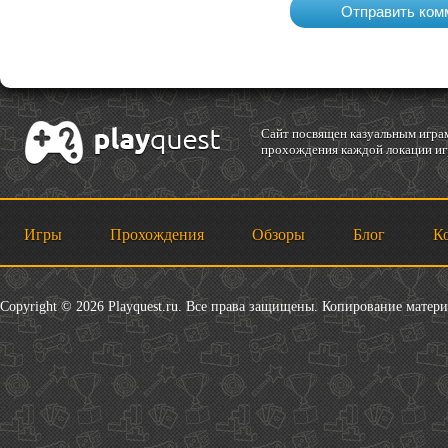
Cайт посвящен казуальным играм
прохождения каждой локации игр
Игры
Прохождения
Обзоры
Блог
К
Copyright © 2026 Playquest.ru. Все права защищены. Копирование матер