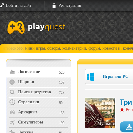
Войти на сайт:
Регистрация
го: мини игры, обзоры, комментарии, форум, новости и, конечно, прохо
Логические
520
Игры для PC
Шарики
158
Поиск предметов
728
Три
Стрелялки
95
Рей
Аркадные
136
Симуляторы
190
Детские