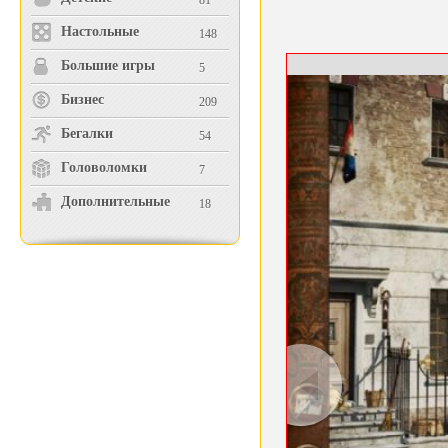
81
Настольные
148
Большие игры
5
Бизнес
209
Бегалки
54
Головоломки
7
Дополнительные
18