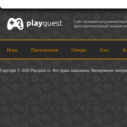
Cайт посвящен казуальным играм
прохождения каждой локации игр
Игры
Прохождения
Обзоры
Блог
К
Copyright © 2026 Playquest.ru. Все права защищены. Копирование матер