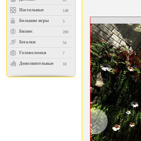
81
Настольные
148
Большие игры
5
Бизнес
209
Бегалки
54
Головоломки
7
Дополнительные
18