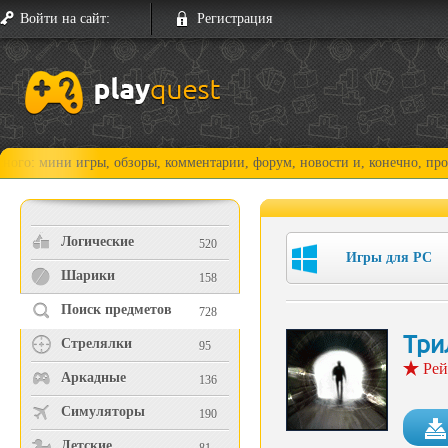
Войти на сайт:
Регистрация
и игры, обзоры, комментарии, форум, новости и, конечно, прохождения!
Логические
520
Игры для PC
Шарики
158
Поиск предметов
728
Три
Стрелялки
95
Рей
Аркадные
136
Симуляторы
190
Детские