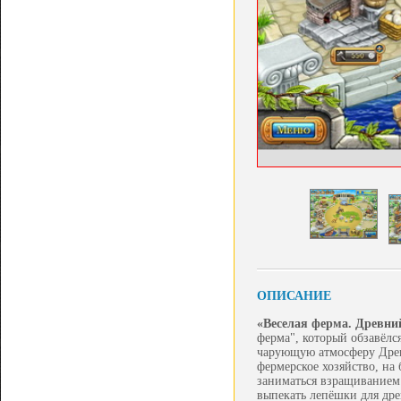
ОПИСАНИЕ
«Веселая ферма. Древни
ферма", который обзавёлс
чарующую атмосферу Древн
фермерское хозяйство, на 
заниматься взращиванием 
выпекать лепёшки для др