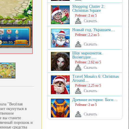
Shopping Clutter 2:
Christmas Square
Рейтинг: 2 из 5
Скачать
Новый год. Украшаем…
Рейтинг: 2.2 из 5
Скачать
Шоу марионеток.
Возмездие.…
Рейтинг: 2.62 из 5
Скачать
Travel Mosaics 6: Christmas
Around…
Рейтинг: 2.25 из 5
Скачать
Древние истории. Боги…
ала "Весёлая
Рейтинг: 2 из 5
оит окунуться в
ственное
Скачать
е вы станете
ь яичный порошок и
енные средства