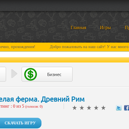
Главная
Игры
П
охождения!
Добро пожаловать на наш сайт! У нас много нового и
Бизнес
елая ферма. Древний Рим
тинг :
0
из 5
(голосов: 0)
СКАЧАТЬ ИГРУ