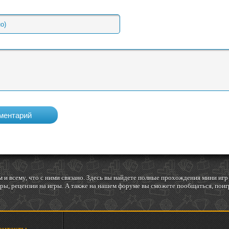
 и всему, что с ними связано. Здесь вы найдете полные прохождения мини и
ы, рецензии на игры. А также на нашем форуме вы сможете пообщаться, поигр