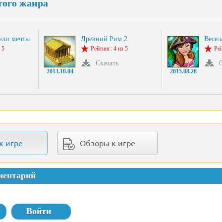
того жанра
ели мечты
Древний Рим 2
Весел
 5
Рейтинг: 4 из 5
Рей
Скачать
2013.10.04
2015.08.28
к игре
Обзоры к игре
ментарий
Войти