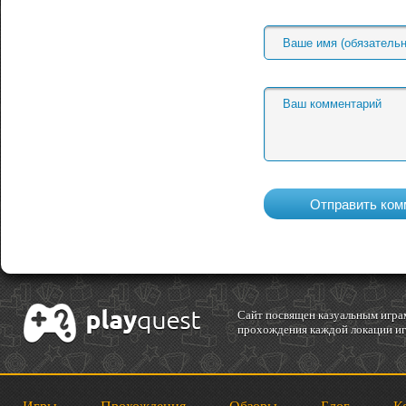
Cайт посвящен казуальным играм
прохождения каждой локации игр