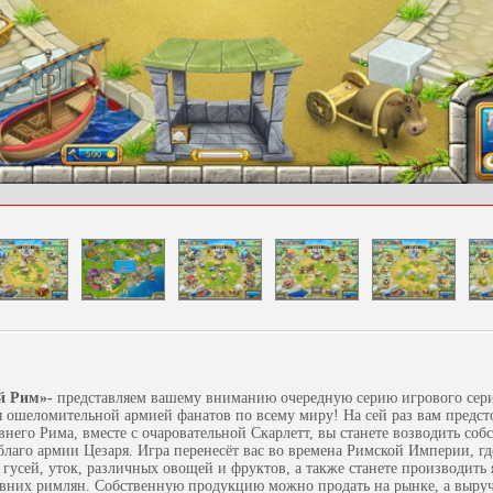
й Рим»
-
представляем вашему вниманию очередную серию игрового сери
я ошеломительной армией фанатов по всему миру! На сей раз вам предст
его Рима, вместе с очаровательной Скарлетт, вы станете возводить соб
благо армии Цезаря. Игра перенесёт вас во времена Римской Империи, гд
гусей, уток, различных овощей и фруктов, а также станете производит
евних римлян. Собственную продукцию можно продать на рынке, а выруч