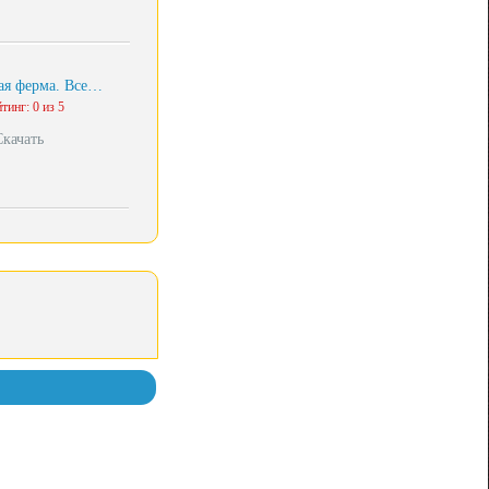
ая ферма. Все…
тинг: 0 из 5
Скачать