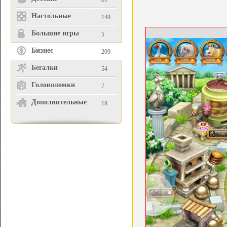
81
Настольные
148
Большие игры
5
Бизнес
209
Бегалки
54
Головоломки
7
Дополнительные
18