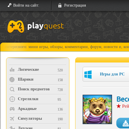
Войти на сайт:
Регистрация
сного: мини игры, обзоры, комментарии, форум, новости и, конечно, пр
Логические
520
Игры для PC
Шарики
158
Поиск предметов
728
Вес
Стрелялки
95
Рей
Аркадные
136
Симуляторы
190
Детские