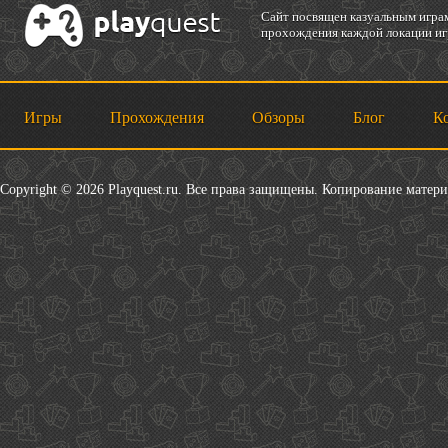
Cайт посвящен казуальным играм
прохождения каждой локации игр
Игры
Прохождения
Обзоры
Блог
К
Copyright © 2026 Playquest.ru. Все права защищены. Копирование матер