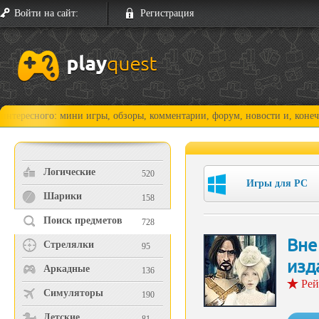
Войти на сайт:
Регистрация
го: мини игры, обзоры, комментарии, форум, новости и, конечно, прохо
Логические
520
Игры для PC
Шарики
158
Поиск предметов
728
Вне
Стрелялки
95
изд
Аркадные
136
Рей
Симуляторы
190
Детские