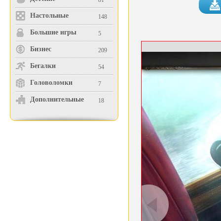
81
Настольные
148
Большие игры
5
Бизнес
209
Бегалки
54
Головоломки
7
Дополнительные
18