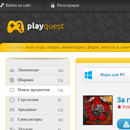
Войти на сайт:
Регистрация
ого: мини игры, обзоры, комментарии, форум, новости и, конечно, прох
Логические
520
Игры для PC
Шарики
158
Поиск предметов
728
За 
Стрелялки
95
Рей
Аркадные
136
Симуляторы
190
Детские