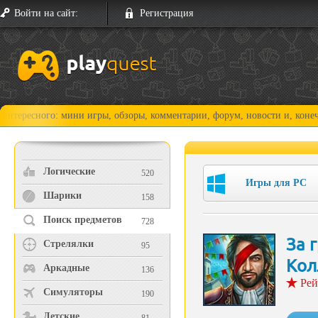
Войти на сайт:
Регистрация
го: мини игры, обзоры, комментарии, форум, новости и, конечно, прох
Логические
520
Игры для PC
Шарики
158
Поиск предметов
728
За 
Стрелялки
95
Кол
Аркадные
136
Рей
Симуляторы
190
Детские