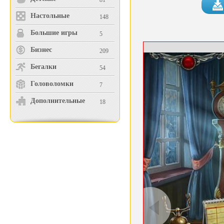
81
Настольные
148
Большие игры
5
Бизнес
209
Бегалки
54
Головоломки
7
Дополнительные
18