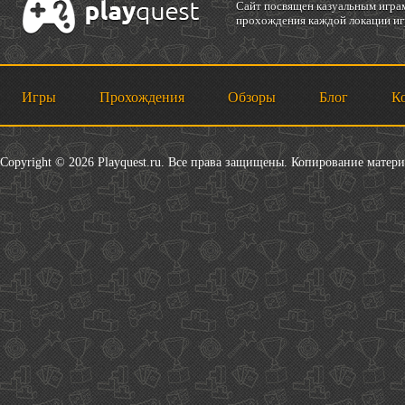
Cайт посвящен казуальным играм
прохождения каждой локации игр
Игры
Прохождения
Обзоры
Блог
К
Copyright © 2026 Playquest.ru. Все права защищены. Копирование матер