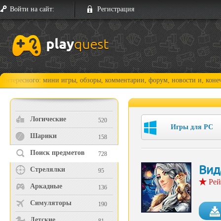
Войти на сайт:
Регистрация
го: мини игры, обзоры, комментарии, форум, новости и, конечно, прох
Логические
520
Игры для PC
Шарики
158
Поиск предметов
728
Вид
Стрелялки
95
Рей
Аркадные
136
Симуляторы
190
Детские