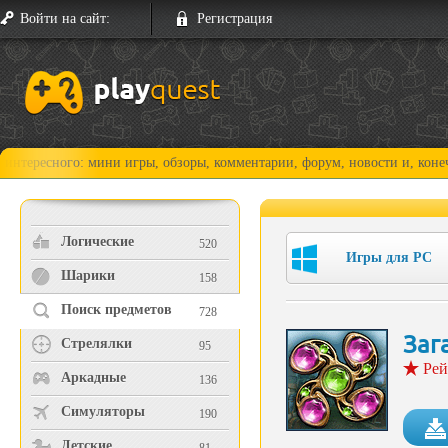
Войти на сайт:
Регистрация
ого: мини игры, обзоры, комментарии, форум, новости и, конечно, прох
Логические
520
Игры для PC
Шарики
158
Поиск предметов
728
Заг
Стрелялки
95
Рей
Аркадные
136
Симуляторы
190
Детские