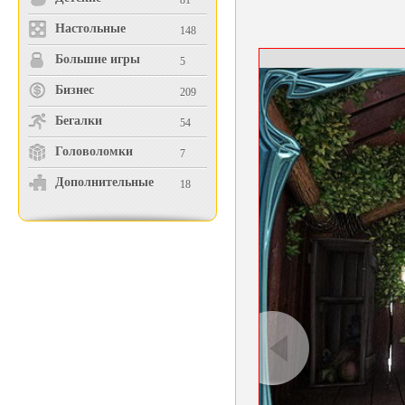
81
Настольные
148
Большие игры
5
Бизнес
209
Бегалки
54
Головоломки
7
Дополнительные
18