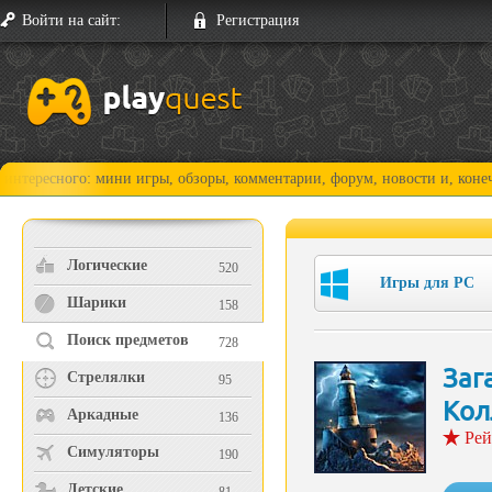
Войти на сайт:
Регистрация
го: мини игры, обзоры, комментарии, форум, новости и, конечно, прох
Логические
520
Игры для PC
Шарики
158
Поиск предметов
728
Заг
Стрелялки
95
Кол
Аркадные
136
Рей
Симуляторы
190
Детские