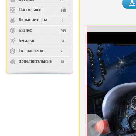
81
Настольные
148
Большие игры
5
Бизнес
209
Бегалки
54
Головоломки
7
Дополнительные
18