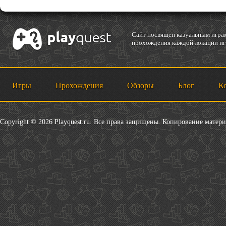
Cайт посвящен казуальным играм
прохождения каждой локации игр
Игры
Прохождения
Обзоры
Блог
К
Copyright © 2026 Playquest.ru. Все права защищены. Копирование матер